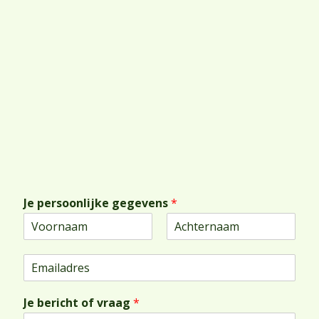
Je persoonlijke gegevens
*
Voornaam
Achternaam
E
m
a
Je bericht of vraag
*
i
l