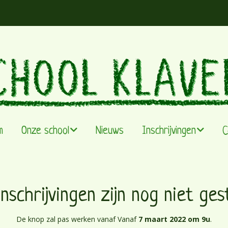
m
Onze school
Nieuws
Inschrijvingen
C
Visie & werking
Infomoment
De leefgroepen
Capaciteit
nschrijvingen zijn nog niet ges
Team
Instappertjes
De knop zal pas werken vanaf Vanaf
7 maart 2022 om 9u
.