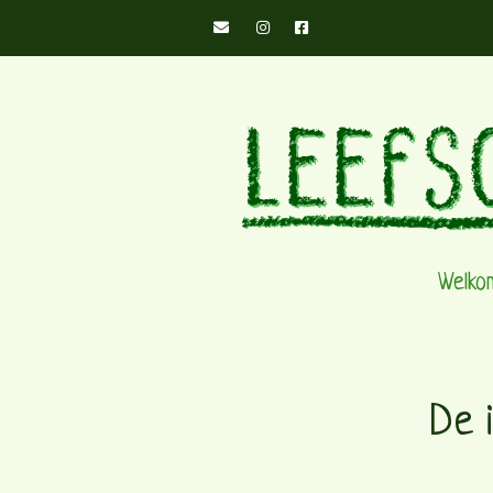
Welko
De i