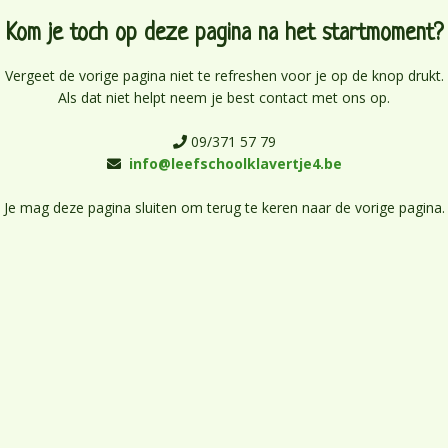
Kom je toch op deze pagina na het startmoment?
Praktische info
Inschrijving
Vergeet de vorige pagina niet te refreshen voor je op de knop drukt.
Ouderparticipatie
Als dat niet helpt neem je best contact met ons op.
09/371 57 79

info@leefschoolklavertje4.be

Je mag deze pagina sluiten om terug te keren naar de vorige pagina.