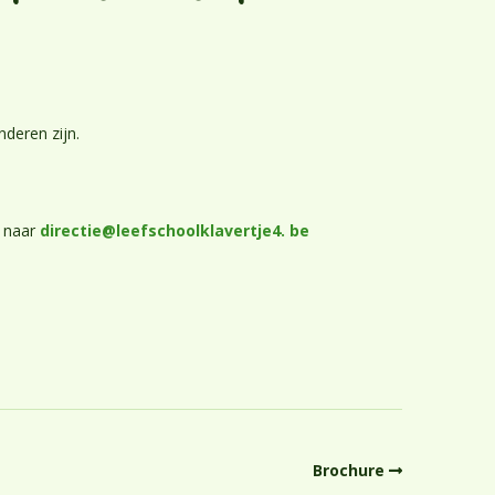
Praktische info
Inschrijving
Ouderparticipatie
nderen zijn.
e naar
directie@leefschoolklavertje4. be
Brochure