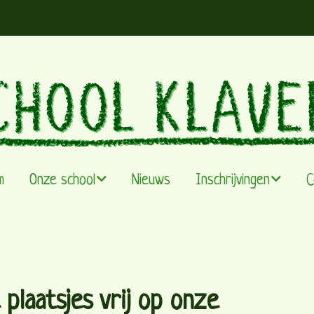
m
Onze school
Nieuws
Inschrijvingen
C
Visie & werking
Infomoment
De leefgroepen
Capaciteit
 plaatsjes vrij op onze
Team
Instappertjes