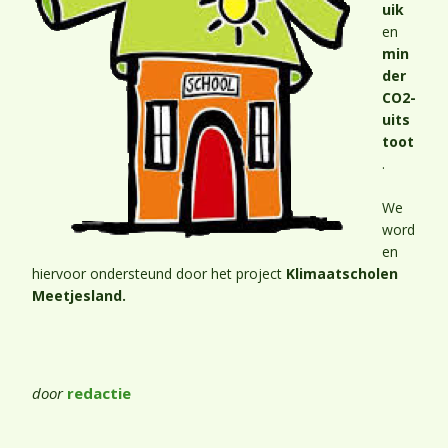
uik
en
min
der
CO2-
uits
toot
.
We
word
en
hiervoor ondersteund door het project
Klimaatscholen
Meetjesland.
door
redactie