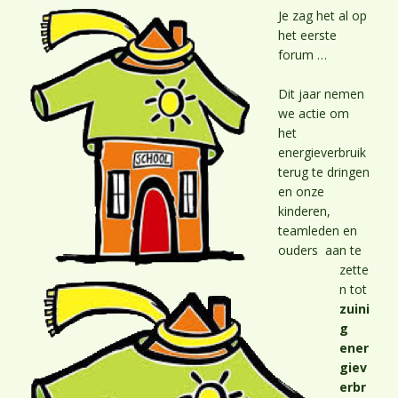
Je zag het al op
het eerste
forum …
Dit jaar nemen
we actie om
het
energieverbruik
terug te dringen
en onze
kinderen,
teamleden en
ouders aan te
zette
n tot
zuini
g
ener
giev
erbr