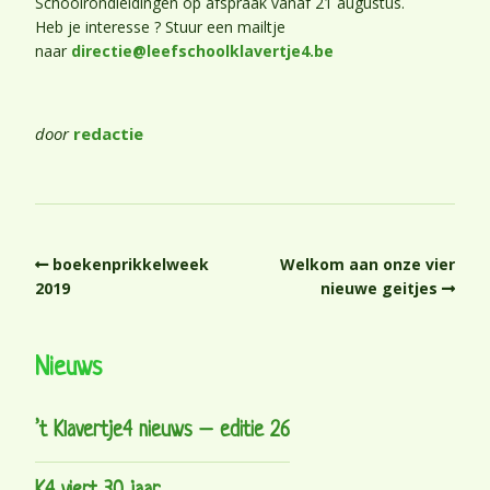
Schoolrondleidingen op afspraak vanaf 21 augustus.
Heb je interesse ? Stuur een mailtje
naar
directie@leefschoolklavertje4.be
door
redactie
boekenprikkelweek
Welkom aan onze vier
2019
nieuwe geitjes
Nieuws
’t Klavertje4 nieuws – editie 26