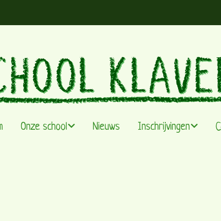
m
Onze school
Nieuws
Inschrijvingen
C
Visie & werking
Infomoment
De leefgroepen
Capaciteit
Team
Instappertjes