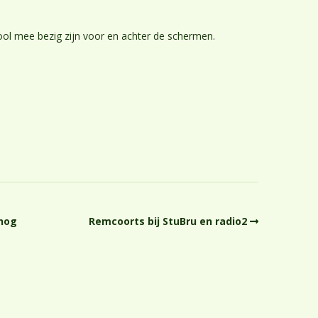
Praktische info
Inschrijving
l mee bezig zijn voor en achter de schermen.
Ouderparticipatie
 nog
Remcoorts bij StuBru en radio2