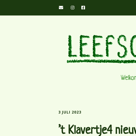
Welko
3 JULI 2023
’t Klavertje4 nieu