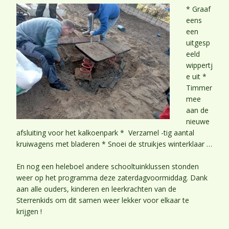
* Graaf
eens
een
uitgesp
eeld
wippertj
e uit *
Timmer
mee
aan de
nieuwe
afsluiting voor het kalkoenpark * Verzamel -tig aantal
kruiwagens met bladeren * Snoei de struikjes winterklaar …
En nog een heleboel andere schooltuinklussen stonden
weer op het programma deze zaterdagvoormiddag. Dank
aan alle ouders, kinderen en leerkrachten van de
Sterrenkids om dit samen weer lekker voor elkaar te
krijgen !