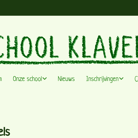
m
Onze school
Nieuws
Inschrijvingen
C
Visie & werking
Infomoment
De leefgroepen
Capaciteit
els
Team
Instappertjes