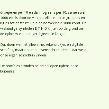
Praktische info
Inschrijving
Groeperen per 10 en dan nog eens per 10, samen wel
1000 eikels door de vingers. Alles mooi in groepjes en
Ouderparticipatie
rijtjes tot er structuur in de hoeveelheid 1000 komt. De
wiskundige symbolen E T H D krijten op de grond om
de opbouw van een getal gevat te krijgen.
Dat doen we niet alleen met rekenblokjes en digitale
schijfjes, maar ook met levensecht materiaal dat we in
onze eigen schooltuin vinden.
De hoofdjes stonden helemaal open tijdens deze
buitenles.