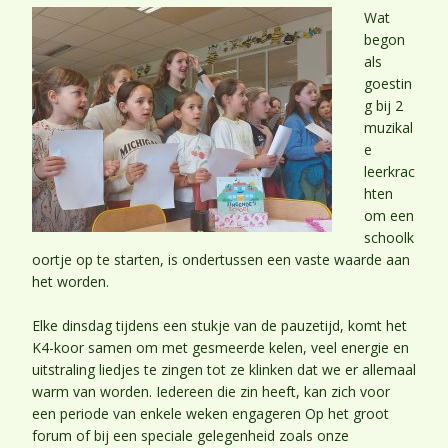
Wat
begon
als
goestin
g bij 2
muzikal
e
leerkrac
hten
om een
schoolk
oortje op te starten, is ondertussen een vaste waarde aan
het worden.
Elke dinsdag tijdens een stukje van de pauzetijd, komt het
K4-koor samen om met gesmeerde kelen, veel energie en
uitstraling liedjes te zingen tot ze klinken dat we er allemaal
warm van worden. Iedereen die zin heeft, kan zich voor
een periode van enkele weken engageren Op het groot
forum of bij een speciale gelegenheid zoals onze